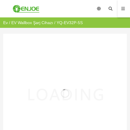
Ev
/
EV Wallbox Şarj Cihazı
/ YQ-EV32P-5S