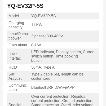
YQ-EV32P-5S
Model
YQ-EV32P-5S
Charging
11 KW
capacity
Input/Outpu
3 phase; 300-400V
t power
Çıkış akımı
8-16A
LED indicator, Display screen, Current
User
switch button, Time booking
interfac
button
RCD
30mA, Type A
Şarj
Type 2 cable 5M, length can be
Arayüzü
customized
Communic
Bluetooth/RFID/WiFi/APP
ation
Over current protection, Residual
current protection, Ground protection,
Special
Surge protection, Over/Under voltage