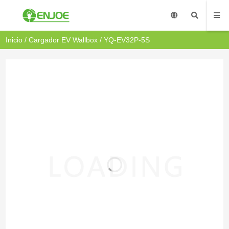
Inicio
/
Cargador EV Wallbox
/ YQ-EV32P-5S