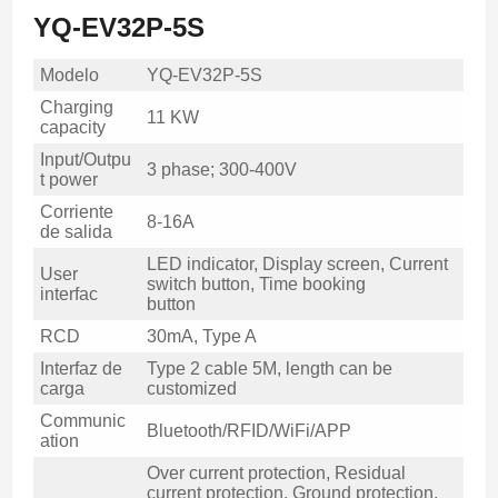
YQ-EV32P-5S
Modelo
YQ-EV32P-5S
Charging
11 KW
capacity
Input/Outpu
3 phase; 300-400V
t power
Corriente
8-16A
de salida
LED indicator, Display screen, Current
User
switch button, Time booking
interfac
button
RCD
30mA, Type A
Interfaz de
Type 2 cable 5M, length can be
carga
customized
Communic
Bluetooth/RFID/WiFi/APP
ation
Over current protection, Residual
current protection, Ground protection,