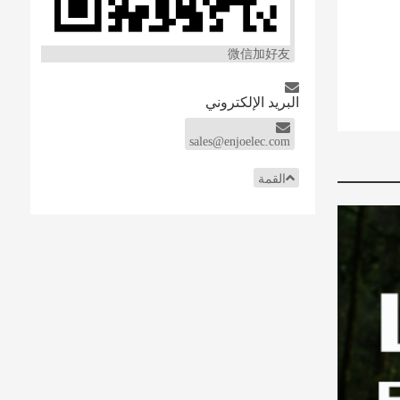
微信加好友
البريد الإلكتروني
sales@enjoelec.com
القمة