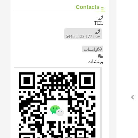
Contacts
TEL
+86 177 1132 5448
واتساب
ويتشات