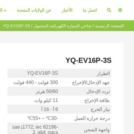
اتصل بنا
الأخبار
عن الولايات المتحدة
ال
الصفحة الرئيسية
/
شاحن السيارة الكهربائية المحمول
/ YQ-EV16P-3S
YQ-EV16P-3S
YQ-EV16P-3S
الطراز
جهد الإدخال/الإخراج
300 فولت - 440 فولت
تردد الإدخال
50/60 هرتز
طاقة الإخراج
11 كيلو وات
تيار الخرج
6 أ - 16 أ
درجة حرارة العمل
-30℃ ~ +55℃
sae j1772, iec 62196-
واجهة الشحن
2, gb/t, nacs